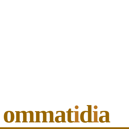
ommat
i
d
i
a